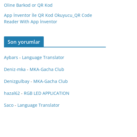
Oline Barkod or QR Kod
App İnventor İle QR Kod Okuyucu_QR Code
Reader With App İnventor
Son yorumlar
Aybars
-
Language Translator
Deniz-mka
-
MKA-Gacha Club
Denizgulbay
-
MKA-Gacha Club
hazal62
-
RGB LED APPLICATION
Saco
-
Language Translator