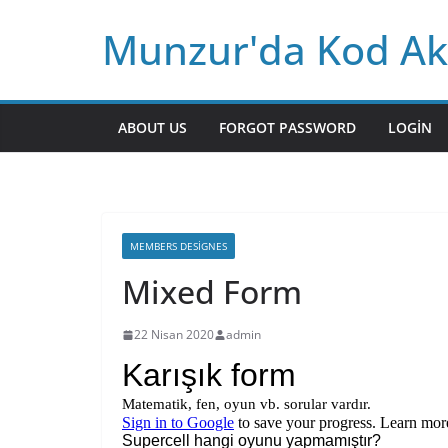
Skip
Munzur'da Kod Ak
to
content
ABOUT US
FORGOT PASSWORD
LOGIN
MEMBERS DESIGNES
Mixed Form
22 Nisan 2020
admin