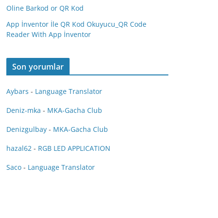
Oline Barkod or QR Kod
App İnventor İle QR Kod Okuyucu_QR Code
Reader With App İnventor
Son yorumlar
Aybars
-
Language Translator
Deniz-mka
-
MKA-Gacha Club
Denizgulbay
-
MKA-Gacha Club
hazal62
-
RGB LED APPLICATION
Saco
-
Language Translator