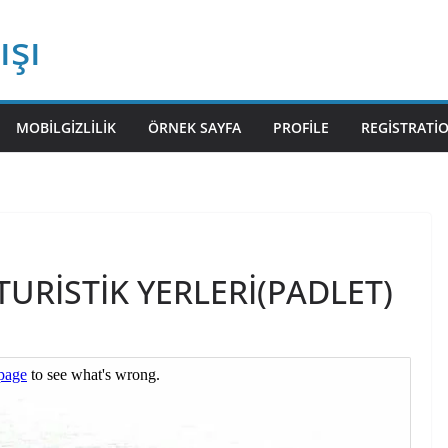
ışı
MOBILGIZLILIK
ÖRNEK SAYFA
PROFILE
REGISTRATI
 TURİSTİK YERLERİ(PADLET)