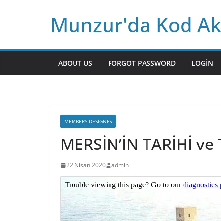
Skip
Munzur'da Kod Ak
to
content
ABOUT US
FORGOT PASSWORD
LOGIN
MEMBERS DESIGNES
MERSİN’İN TARİHİ ve
22 Nisan 2020
admin