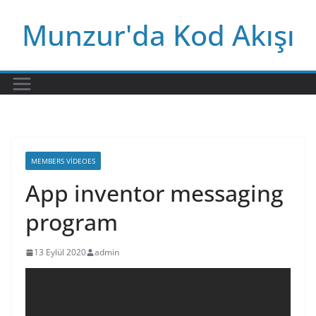
Skip
Munzur'da Kod Akışı
to
content
MEMBERS VIDEOES
App inventor messaging
program
13 Eylül 2020
admin