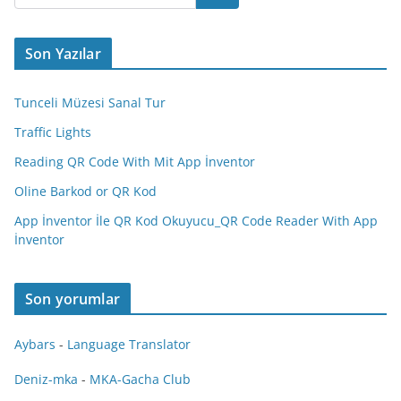
Son Yazılar
Tunceli Müzesi Sanal Tur
Traffic Lights
Reading QR Code With Mit App İnventor
Oline Barkod or QR Kod
App İnventor İle QR Kod Okuyucu_QR Code Reader With App
İnventor
Son yorumlar
Aybars
-
Language Translator
Deniz-mka
-
MKA-Gacha Club