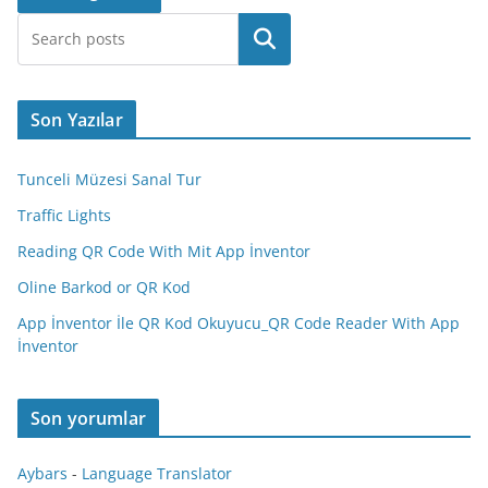
Ara
Son Yazılar
Tunceli Müzesi Sanal Tur
Traffic Lights
Reading QR Code With Mit App İnventor
Oline Barkod or QR Kod
App İnventor İle QR Kod Okuyucu_QR Code Reader With App
İnventor
Son yorumlar
Aybars
-
Language Translator