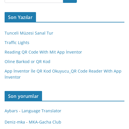
Son Yazılar
Tunceli Müzesi Sanal Tur
Traffic Lights
Reading QR Code With Mit App İnventor
Oline Barkod or QR Kod
App İnventor İle QR Kod Okuyucu_QR Code Reader With App
İnventor
Son yorumlar
Aybars
-
Language Translator
Deniz-mka
-
MKA-Gacha Club