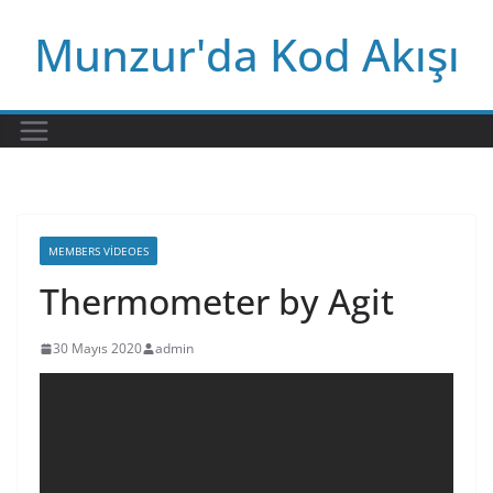
Skip
Munzur'da Kod Akışı
to
content
MEMBERS VIDEOES
Thermometer by Agit
30 Mayıs 2020
admin