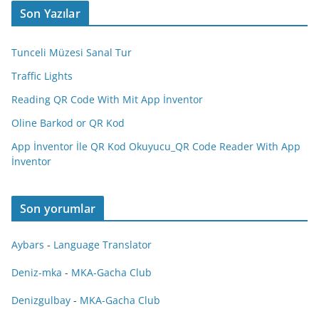
Son Yazılar
Tunceli Müzesi Sanal Tur
Traffic Lights
Reading QR Code With Mit App İnventor
Oline Barkod or QR Kod
App İnventor İle QR Kod Okuyucu_QR Code Reader With App
İnventor
Son yorumlar
Aybars
-
Language Translator
Deniz-mka
-
MKA-Gacha Club
Denizgulbay
-
MKA-Gacha Club