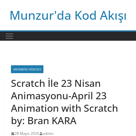
Skip
Munzur'da Kod Akışı
to
content
MEMBERS VIDEOES
Scratch İle 23 Nisan
Animasyonu-April 23
Animation with Scratch
by: Bran KARA
28 Mayıs 2020
admin