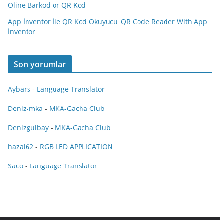
Oline Barkod or QR Kod
App İnventor İle QR Kod Okuyucu_QR Code Reader With App
İnventor
Son yorumlar
Aybars
-
Language Translator
Deniz-mka
-
MKA-Gacha Club
Denizgulbay
-
MKA-Gacha Club
hazal62
-
RGB LED APPLICATION
Saco
-
Language Translator