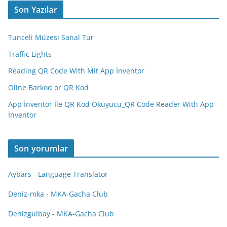
Son Yazılar
Tunceli Müzesi Sanal Tur
Traffic Lights
Reading QR Code With Mit App İnventor
Oline Barkod or QR Kod
App İnventor İle QR Kod Okuyucu_QR Code Reader With App
İnventor
Son yorumlar
Aybars
-
Language Translator
Deniz-mka
-
MKA-Gacha Club
Denizgulbay
-
MKA-Gacha Club