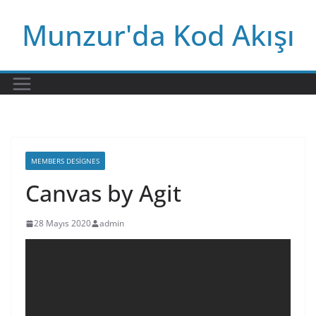
Skip
Munzur'da Kod Akışı
to
content
MEMBERS DESIGNES
Canvas by Agit
28 Mayıs 2020
admin