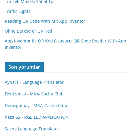
Tunceli Müzesi Sanal Tur
Traffic Lights
Reading QR Code With Mit App İnventor
Oline Barkod or QR Kod
App İnventor İle QR Kod Okuyucu_QR Code Reader With App
İnventor
Son yorumlar
Aybars
-
Language Translator
Deniz-mka
-
MKA-Gacha Club
Denizgulbay
-
MKA-Gacha Club
hazal62
-
RGB LED APPLICATION
Saco
-
Language Translator