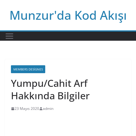
Skip
Munzur'da Kod Akışı
to
content
MEMBERS DESIGNES
Yumpu/Cahit Arf
Hakkında Bilgiler
23 Mayıs 2020
admin