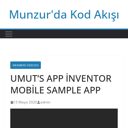
Skip
Munzur'da Kod Akışı
to
content
MEMBERS VIDEOES
UMUT’S APP İNVENTOR
MOBİLE SAMPLE APP
15 Mayıs 2020
admin