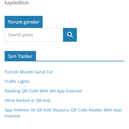
kaydedilsin.
Ara
Son Yazılar
Tunceli Müzesi Sanal Tur
Traffic Lights
Reading QR Code With Mit App İnventor
Oline Barkod or QR Kod
App İnventor İle QR Kod Okuyucu_QR Code Reader With App
İnventor