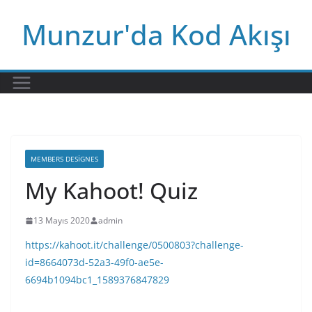
Skip
Munzur'da Kod Akışı
to
content
MEMBERS DESIGNES
My Kahoot! Quiz
13 Mayıs 2020
admin
https://kahoot.it/challenge/0500803?challenge-
id=8664073d-52a3-49f0-ae5e-
6694b1094bc1_1589376847829