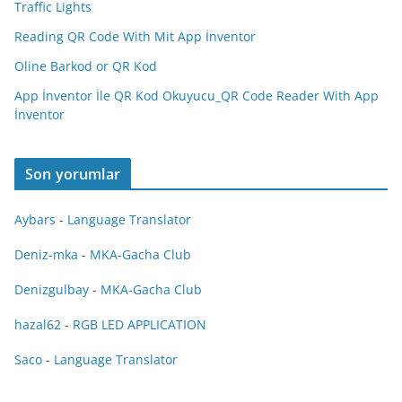
Traffic Lights
Reading QR Code With Mit App İnventor
Oline Barkod or QR Kod
App İnventor İle QR Kod Okuyucu_QR Code Reader With App
İnventor
Son yorumlar
Aybars
-
Language Translator
Deniz-mka
-
MKA-Gacha Club
Denizgulbay
-
MKA-Gacha Club
hazal62
-
RGB LED APPLICATION
Saco
-
Language Translator