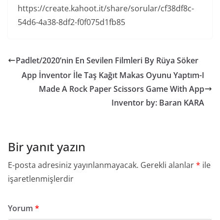
https://create.kahoot.it/share/sorular/cf38df8c-
54d6-4a38-8df2-f0f075d1fb85
Padlet/2020’nin En Sevilen Filmleri By Rüya Söker
App İnventor İle Taş Kağıt Makas Oyunu Yaptım-I
Made A Rock Paper Scissors Game With App
Inventor by: Baran KARA
Bir yanıt yazın
E-posta adresiniz yayınlanmayacak.
Gerekli alanlar
*
ile
işaretlenmişlerdir
Yorum
*