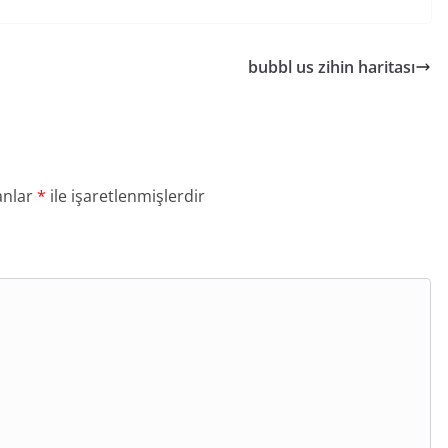
bubbl us zihin haritası
anlar
*
ile işaretlenmişlerdir