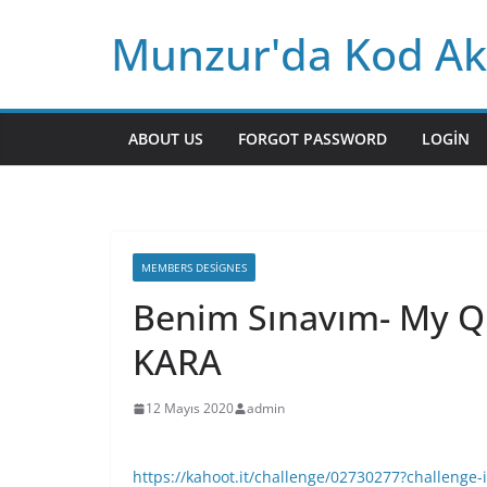
Skip
Munzur'da Kod Ak
to
content
ABOUT US
FORGOT PASSWORD
LOGIN
MEMBERS DESIGNES
Benim Sınavım- My Qu
KARA
12 Mayıs 2020
admin
https://kahoot.it/challenge/02730277?challeng