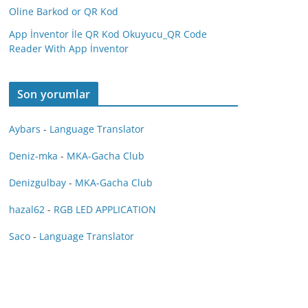
Oline Barkod or QR Kod
App İnventor İle QR Kod Okuyucu_QR Code
Reader With App İnventor
Son yorumlar
Aybars
-
Language Translator
Deniz-mka
-
MKA-Gacha Club
Denizgulbay
-
MKA-Gacha Club
hazal62
-
RGB LED APPLICATION
Saco
-
Language Translator