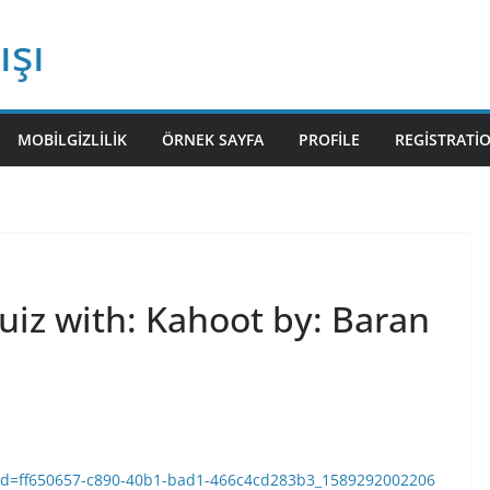
ışı
MOBILGIZLILIK
ÖRNEK SAYFA
PROFILE
REGISTRATI
iz with: Kahoot by: Baran
e-id=ff650657-c890-40b1-bad1-466c4cd283b3_1589292002206