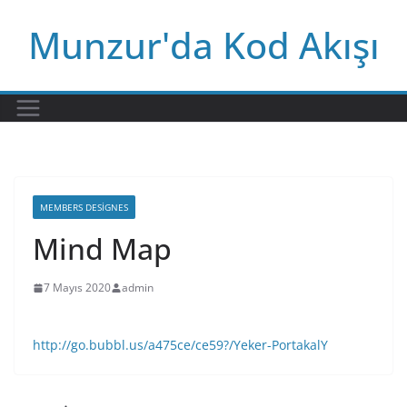
Skip
Munzur'da Kod Akışı
to
content
MEMBERS DESIGNES
Mind Map
7 Mayıs 2020
admin
http://go.bubbl.us/a475ce/ce59?/Yeker-PortakalY