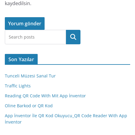
kaydedilsin.
Ara
Son Yazılar
Tunceli Müzesi Sanal Tur
Traffic Lights
Reading QR Code With Mit App İnventor
Oline Barkod or QR Kod
App İnventor İle QR Kod Okuyucu_QR Code Reader With App
İnventor