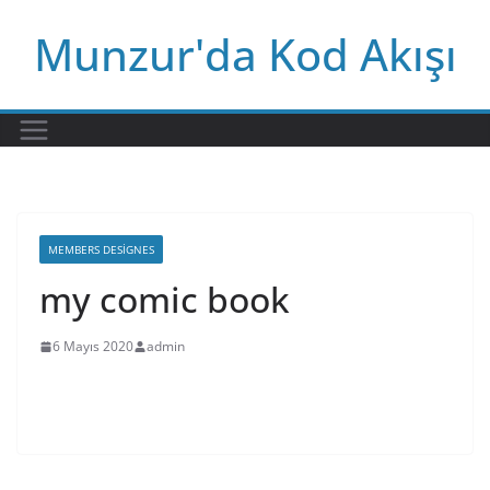
Skip
Munzur'da Kod Akışı
to
content
MEMBERS DESIGNES
my comic book
6 Mayıs 2020
admin