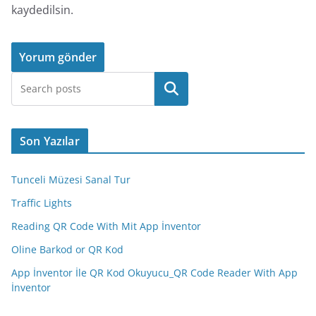
kaydedilsin.
Ara
Son Yazılar
Tunceli Müzesi Sanal Tur
Traffic Lights
Reading QR Code With Mit App İnventor
Oline Barkod or QR Kod
App İnventor İle QR Kod Okuyucu_QR Code Reader With App
İnventor