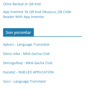
Oline Barkod or QR Kod
App İnventor İle QR Kod Okuyucu_QR Code
Reader With App İnventor
Son yorumlar
Aybars
-
Language Translator
Deniz-mka
-
MKA-Gacha Club
Denizgulbay
-
MKA-Gacha Club
hazal62
-
RGB LED APPLICATION
Saco
-
Language Translator