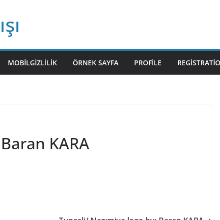
ışı
MOBILGIZLILIK
ÖRNEK SAYFA
PROFILE
REGISTRATI
: Baran KARA