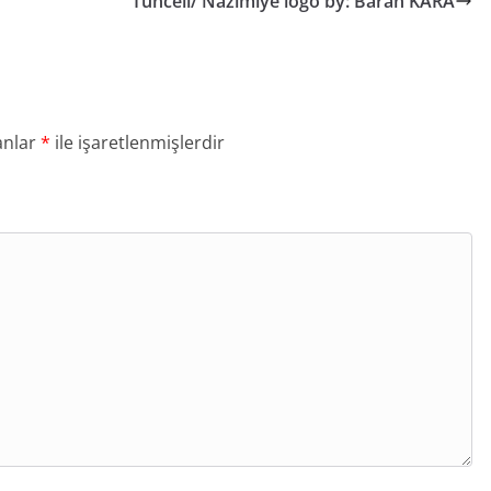
Tunceli/ Nazımiye logo by: Baran KARA
anlar
*
ile işaretlenmişlerdir