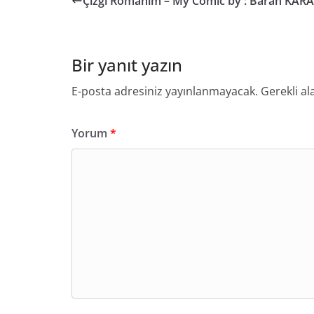
Çizgi Romanım – My Comic by : Baran KARA
Bir yanıt yazın
E-posta adresiniz yayınlanmayacak.
Gerekli al
Yorum
*