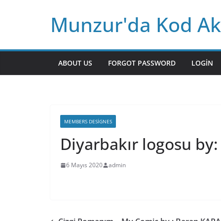
Skip
Munzur'da Kod Ak
to
content
ABOUT US
FORGOT PASSWORD
LOGIN
MEMBERS DESIGNES
Diyarbakır logosu by
6 Mayıs 2020
admin