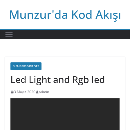
Skip
Munzur'da Kod Akışı
to
content
MEMBERS VIDEOES
Led Light and Rgb led
3 Mayıs 2020
admin