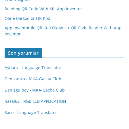
Reading QR Code With Mit App İnventor
Oline Barkod or QR Kod
App İnventor İle QR Kod Okuyucu_QR Code Reader With App
İnventor
Son yorumlar
Aybars
-
Language Translator
Deniz-mka
-
MKA-Gacha Club
Denizgulbay
-
MKA-Gacha Club
hazal62
-
RGB LED APPLICATION
Saco
-
Language Translator