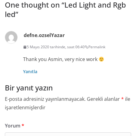
One thought on “
Led Light and Rgb
led
”
defne.ozsel
Yazar
5 Mayıs 2020 tarihinde, saat 06:40
Permalink
Thank you Asmin, very nice work
Yanıtla
Bir yanıt yazın
E-posta adresiniz yayınlanmayacak.
Gerekli alanlar
*
ile
işaretlenmişlerdir
Yorum
*