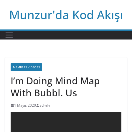
Skip
Munzur'da Kod Akışı
to
content
MEMBERS VIDEOES
I’m Doing Mind Map
With Bubbl. Us
1 Mayıs 2020
admin