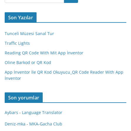
Son Yazılar
Tunceli Müzesi Sanal Tur
Traffic Lights
Reading QR Code With Mit App İnventor
Oline Barkod or QR Kod
App İnventor İle QR Kod Okuyucu_QR Code Reader With App
İnventor
Son yorumlar
Aybars
-
Language Translator
Deniz-mka
-
MKA-Gacha Club