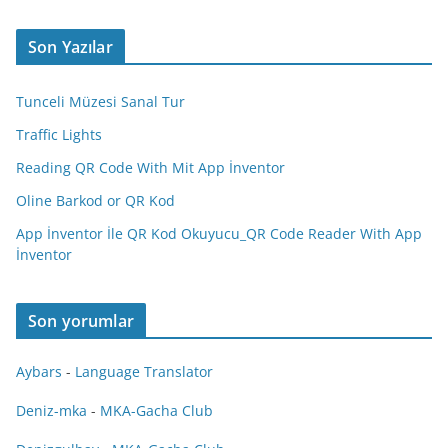
Son Yazılar
Tunceli Müzesi Sanal Tur
Traffic Lights
Reading QR Code With Mit App İnventor
Oline Barkod or QR Kod
App İnventor İle QR Kod Okuyucu_QR Code Reader With App
İnventor
Son yorumlar
Aybars
-
Language Translator
Deniz-mka
-
MKA-Gacha Club