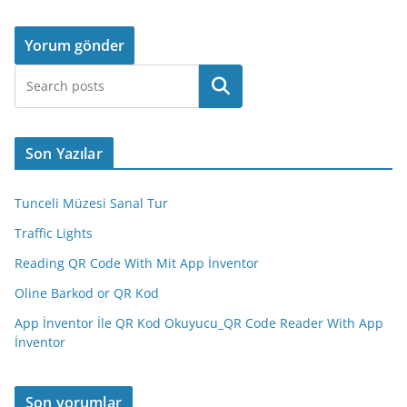
Ara
Son Yazılar
Tunceli Müzesi Sanal Tur
Traffic Lights
Reading QR Code With Mit App İnventor
Oline Barkod or QR Kod
App İnventor İle QR Kod Okuyucu_QR Code Reader With App
İnventor
Son yorumlar