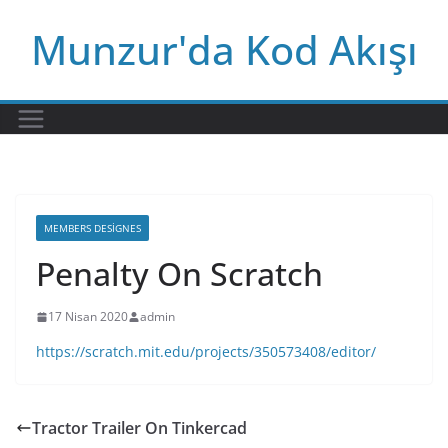
Skip
Munzur'da Kod Akışı
to
content
MEMBERS DESIGNES
Penalty On Scratch
17 Nisan 2020
admin
https://scratch.mit.edu/projects/350573408/editor/
Tractor Trailer On Tinkercad