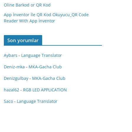
Oline Barkod or QR Kod
App İnventor İle QR Kod Okuyucu_QR Code
Reader With App İnventor
Son yorumlar
Aybars
-
Language Translator
Deniz-mka
-
MKA-Gacha Club
Denizgulbay
-
MKA-Gacha Club
hazal62
-
RGB LED APPLICATION
Saco
-
Language Translator