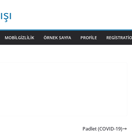
ışı
MOBILGIZLILIK
ÖRNEK SAYFA
PROFILE
REGISTRATI
Padlet (COVID-19)