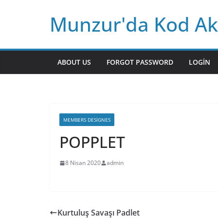
Skip
Munzur'da Kod Ak
to
content
ABOUT US
FORGOT PASSWORD
LOGIN
MEMBERS DESIGNES
POPPLET
8 Nisan 2020
admin
Kurtuluş Savaşı Padlet