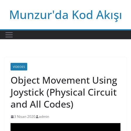
Skip
Munzur'da Kod Akışı
to
content
VIDEOES
Object Movement Using
Joystick (Physical Circuit
and All Codes)
3 Nisan 2020
admin