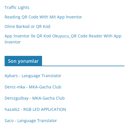
Traffic Lights
Reading QR Code With Mit App İnventor
Oline Barkod or QR Kod
App İnventor İle QR Kod Okuyucu_QR Code Reader With App
İnventor
Son yorumlar
Aybars
-
Language Translator
Deniz-mka
-
MKA-Gacha Club
Denizgulbay
-
MKA-Gacha Club
hazal62
-
RGB LED APPLICATION
Saco
-
Language Translator