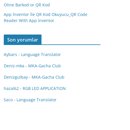
Oline Barkod or QR Kod
App İnventor İle QR Kod Okuyucu_QR Code
Reader With App İnventor
Son yorumlar
Aybars
-
Language Translator
Deniz-mka
-
MKA-Gacha Club
Denizgulbay
-
MKA-Gacha Club
hazal62
-
RGB LED APPLICATION
Saco
-
Language Translator