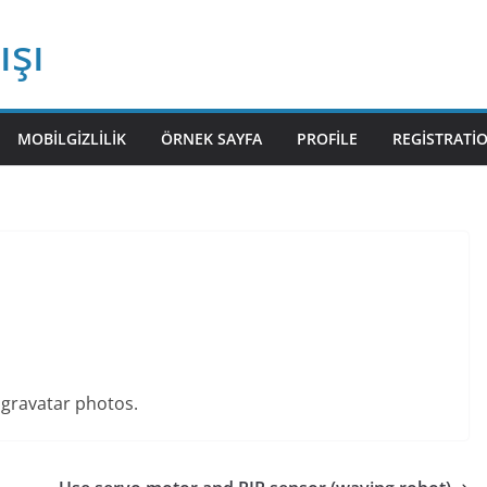
ışı
MOBILGIZLILIK
ÖRNEK SAYFA
PROFILE
REGISTRATI
gravatar photos.