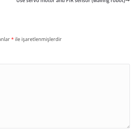
Use servo motor and PIR sensor (waving robot)
anlar
*
ile işaretlenmişlerdir