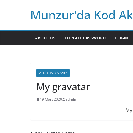
Skip
Munzur'da Kod Ak
to
content
ABOUT US
FORGOT PASSWORD
LOGIN
MEMBERS DESIGNES
My gravatar
19 Mart 2020
admin
My 