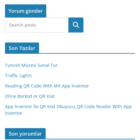
Ara
Son Yazılar
Tunceli Müzesi Sanal Tur
Traffic Lights
Reading QR Code With Mit App İnventor
Oline Barkod or QR Kod
App İnventor İle QR Kod Okuyucu_QR Code Reader With App
İnventor
Son yorumlar