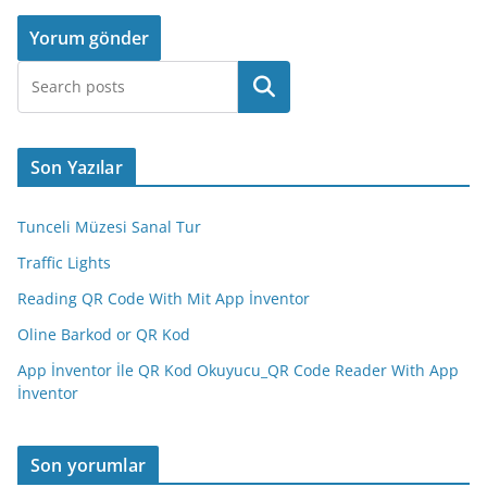
Ara
Son Yazılar
Tunceli Müzesi Sanal Tur
Traffic Lights
Reading QR Code With Mit App İnventor
Oline Barkod or QR Kod
App İnventor İle QR Kod Okuyucu_QR Code Reader With App
İnventor
Son yorumlar