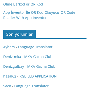
Oline Barkod or QR Kod
App İnventor İle QR Kod Okuyucu_QR Code
Reader With App İnventor
Son yorumlar
Aybars
-
Language Translator
Deniz-mka
-
MKA-Gacha Club
Denizgulbay
-
MKA-Gacha Club
hazal62
-
RGB LED APPLICATION
Saco
-
Language Translator