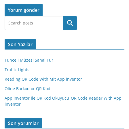
Ara
Son Yazılar
Tunceli Müzesi Sanal Tur
Traffic Lights
Reading QR Code With Mit App İnventor
Oline Barkod or QR Kod
App İnventor İle QR Kod Okuyucu_QR Code Reader With App
İnventor
Son yorumlar