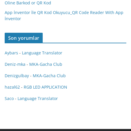
Oline Barkod or QR Kod
App İnventor İle QR Kod Okuyucu_QR Code Reader With App
İnventor
Son yorumlar
Aybars
-
Language Translator
Deniz-mka
-
MKA-Gacha Club
Denizgulbay
-
MKA-Gacha Club
hazal62
-
RGB LED APPLICATION
Saco
-
Language Translator