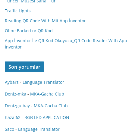
Tunceli Müzesi Sanal Tur
Traffic Lights
Reading QR Code With Mit App İnventor
Oline Barkod or QR Kod
App İnventor İle QR Kod Okuyucu_QR Code Reader With App
İnventor
Son yorumlar
Aybars
-
Language Translator
Deniz-mka
-
MKA-Gacha Club
Denizgulbay
-
MKA-Gacha Club
hazal62
-
RGB LED APPLICATION
Saco
-
Language Translator