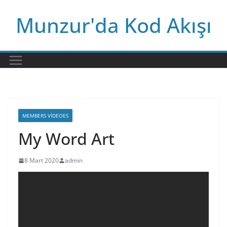
Skip
Munzur'da Kod Akışı
to
content
MEMBERS VIDEOES
My Word Art
8 Mart 2020
admin