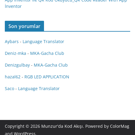
İnventor
Son yorumlar
Aybars
-
Language Translator
Deniz-mka
-
MKA-Gacha Club
Denizgulbay
-
MKA-Gacha Club
hazal62
-
RGB LED APPLICATION
Saco
-
Language Translator
Copyright © 2026
Munzur'da Kod Akışı
. Powered by
ColorMag
and
WordPress
.