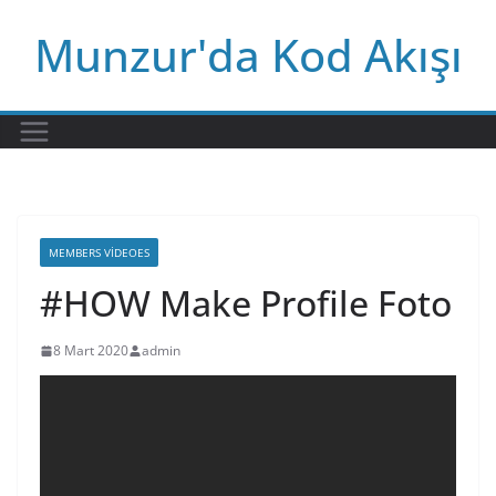
Skip
Munzur'da Kod Akışı
to
content
MEMBERS VIDEOES
#HOW Make Profile Foto
8 Mart 2020
admin