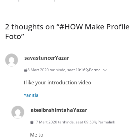
2 thoughts on “
#HOW Make Profile
Foto
”
savastuncer
Yazar
8 Mart 2020 tarihinde, saat 10:16
Permalink
I like your introduction video
Yanıtla
atesibrahimtaha
Yazar
17 Mart 2020 tarihinde, saat 09:53
Permalink
Me to