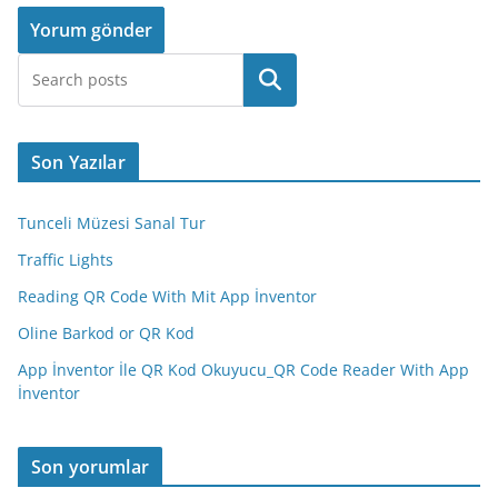
Ara
Son Yazılar
Tunceli Müzesi Sanal Tur
Traffic Lights
Reading QR Code With Mit App İnventor
Oline Barkod or QR Kod
App İnventor İle QR Kod Okuyucu_QR Code Reader With App
İnventor
Son yorumlar