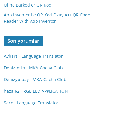
Oline Barkod or QR Kod
App İnventor İle QR Kod Okuyucu_QR Code
Reader With App İnventor
Son yorumlar
Aybars
-
Language Translator
Deniz-mka
-
MKA-Gacha Club
Denizgulbay
-
MKA-Gacha Club
hazal62
-
RGB LED APPLICATION
Saco
-
Language Translator