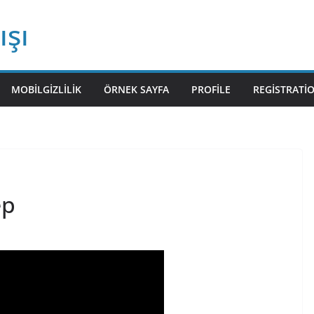
ışı
MOBILGIZLILIK
ÖRNEK SAYFA
PROFILE
REGISTRATI
ep