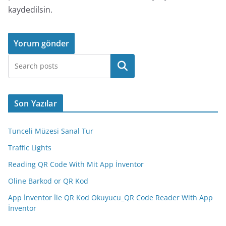
kaydedilsin.
Ara
Son Yazılar
Tunceli Müzesi Sanal Tur
Traffic Lights
Reading QR Code With Mit App İnventor
Oline Barkod or QR Kod
App İnventor İle QR Kod Okuyucu_QR Code Reader With App
İnventor