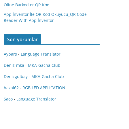
Oline Barkod or QR Kod
App İnventor İle QR Kod Okuyucu_QR Code
Reader With App İnventor
Son yorumlar
Aybars
-
Language Translator
Deniz-mka
-
MKA-Gacha Club
Denizgulbay
-
MKA-Gacha Club
hazal62
-
RGB LED APPLICATION
Saco
-
Language Translator