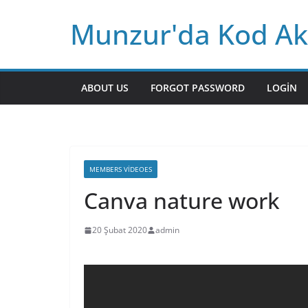
Skip
Munzur'da Kod Ak
to
content
ABOUT US
FORGOT PASSWORD
LOGIN
MEMBERS VIDEOES
Canva nature work
20 Şubat 2020
admin