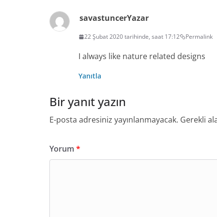
savastuncer
Yazar
22 Şubat 2020 tarihinde, saat 17:12
Permalink
I always like nature related designs
Yanıtla
Bir yanıt yazın
E-posta adresiniz yayınlanmayacak.
Gerekli al
Yorum
*