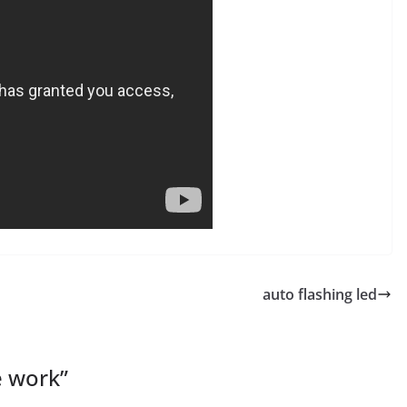
auto flashing led
e work
”