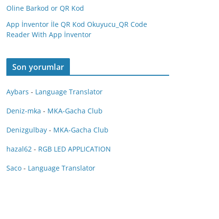
Oline Barkod or QR Kod
App İnventor İle QR Kod Okuyucu_QR Code
Reader With App İnventor
Son yorumlar
Aybars
-
Language Translator
Deniz-mka
-
MKA-Gacha Club
Denizgulbay
-
MKA-Gacha Club
hazal62
-
RGB LED APPLICATION
Saco
-
Language Translator