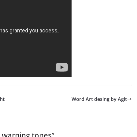
ght
Word Art desing by Agit
 warning tones
”