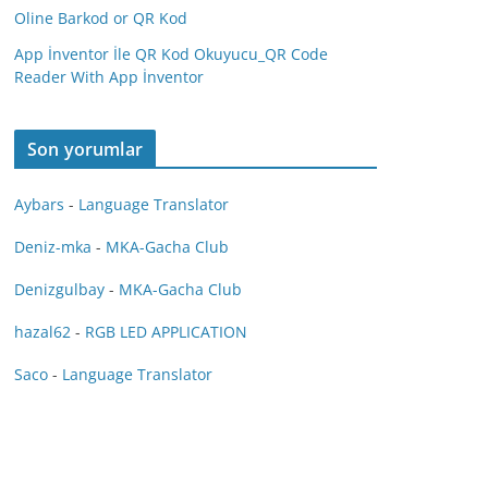
Oline Barkod or QR Kod
App İnventor İle QR Kod Okuyucu_QR Code
Reader With App İnventor
Son yorumlar
Aybars
-
Language Translator
Deniz-mka
-
MKA-Gacha Club
Denizgulbay
-
MKA-Gacha Club
hazal62
-
RGB LED APPLICATION
Saco
-
Language Translator