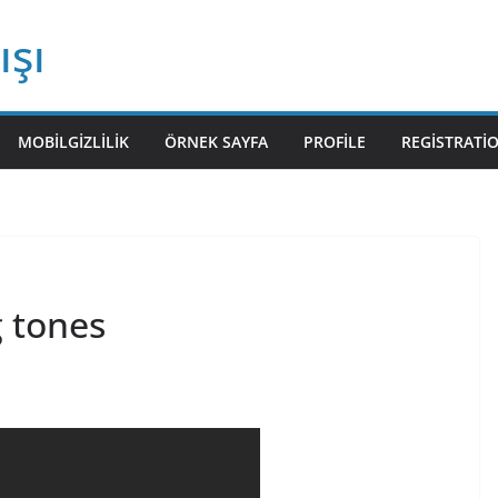
ışı
MOBILGIZLILIK
ÖRNEK SAYFA
PROFILE
REGISTRATI
 tones